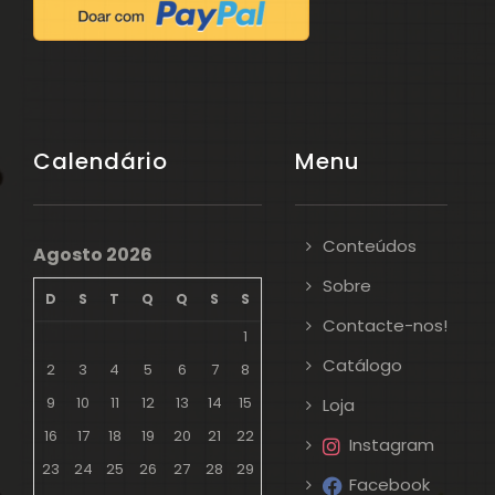
Calendário
Menu
Conteúdos
Agosto 2026
Sobre
D
S
T
Q
Q
S
S
Contacte-nos!
1
Catálogo
2
3
4
5
6
7
8
9
10
11
12
13
14
15
Loja
16
17
18
19
20
21
22
Instagram
23
24
25
26
27
28
29
Facebook