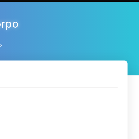
orpo
o