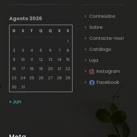
Conteúdos
Agosto 2026
Sobre
D
S
T
Q
Q
S
S
Contacte-nos!
1
Catálogo
2
3
4
5
6
7
8
9
10
11
12
13
14
15
Loja
16
17
18
19
20
21
22
Instagram
23
24
25
26
27
28
29
Facebook
30
31
« Jun
Meta