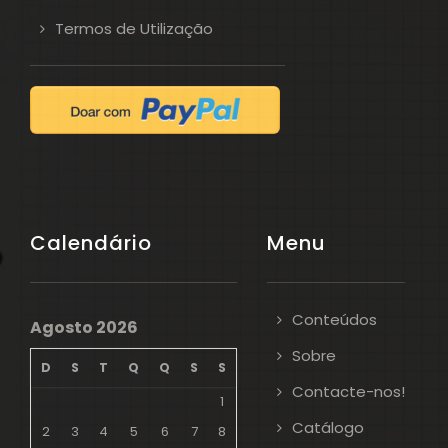
Termos de Utilização
Calendário
Menu
Conteúdos
Agosto 2026
Sobre
D
S
T
Q
Q
S
S
Contacte-nos!
1
Catálogo
2
3
4
5
6
7
8